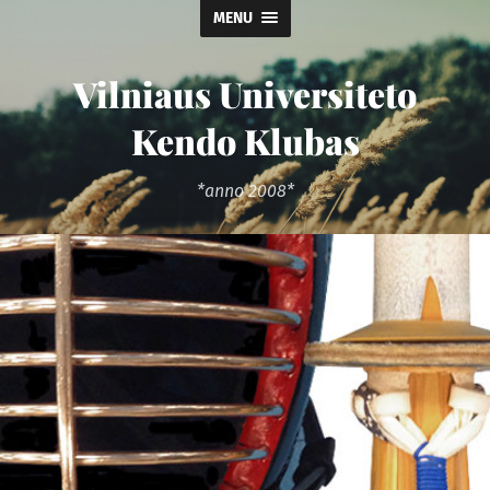
MENU
Vilniaus Universiteto
Kendo Klubas
*anno 2008*