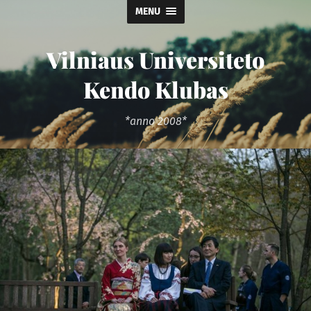
MENU
Vilniaus Universiteto
Kendo Klubas
*anno 2008*